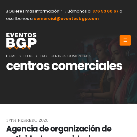
¿Quieres más información? → Llámanos al
876 53 60 67
o
escríbenos a
comercial@eventosbgp.com
HOME
BLOG
TAG -
CENTROS COMERCIALES
centros comerciales
17TH FEBRERO 2020
Agencia de organización de