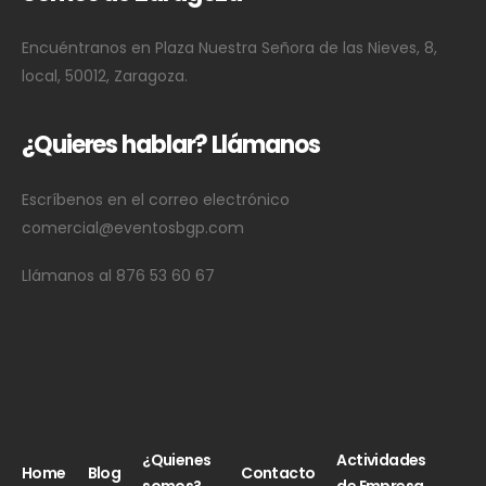
Encuéntranos en Plaza Nuestra Señora de las Nieves, 8,
local, 50012, Zaragoza.
¿Quieres hablar? Llámanos
Escríbenos en el correo electrónico
comercial@eventosbgp.com
Llámanos al
876 53 60 67
¿Quienes
Actividades
Home
Blog
Contacto
somos?
de Empresa